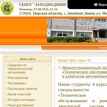
ГБПОУ "ЗАПАДНОДВИНСКИЙ ТЕХНОЛОГИЧЕС
Верс
Пятница, 07.08.2026, 01:54
172610, Тверская область, г. Западная Двина, ул. М
Главн
Меню сайта
Главная
»
2026
»
Июнь
»
11
Сведения об
Демонстрационный экз
образовательной
«Техническое обслужив
организации
и агрегатов автомобил
Абитуриентам
Эксперимент
Наши студенты 4 курс
Расписание занятий
специальности
Архив новостей
«Техническое
История колледжа
обслуживание и рем
Наши достижения
двигателей, систе