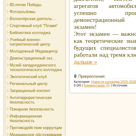
80-летие Победы
агрегатов автомобил
Фотоальбомы
успешно прош
Волонтёрская деятель...
демонстрационный
Спортивный клуб "Пламя"
экзамен!
Библиотека колледжа
Этот экзамен — важно
Учебный военно-
как теоретические зна
патриотический центр
будущих специалисто
Молодежный Медиацентр
работали над тремя к
Демонстрационный экз...
дальше »
Музей западнодвинского
технологического колледжа
Прикрепления:
Экологический клуб
Категория:
Новости колледжа 2025-2026
Региональный центр
0.0/0 |
Комментарии (0)
| Источник:
Запрещенный контент
Антитеррористическая
безопасность
Пожарная безопасность
Информационная
безопасность
Противодействие коррупции
Медицинское обслуживание