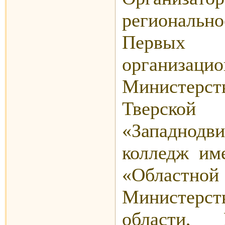
региональ
Первых 
организ
Министерс
Тверск
«Западнод
колледж им
«Областн
Министерст
области, 