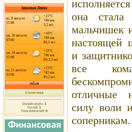
исполняетс
Западная Двина
она стала
мальчишек и
настоящей 
и защитнико
все ко
бескомпро
отличные н
Статистика
силу воли и
Онлайн всего:
1
Гостей:
1
Пользователей:
0
соперникам.