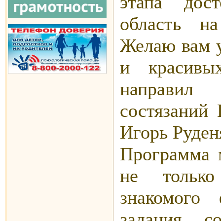
этапа дос
область н
Желаю вам у
и красивы
направил 
состязаний 
Игорь Руден
Программа 
не только
знакомого
задания, с