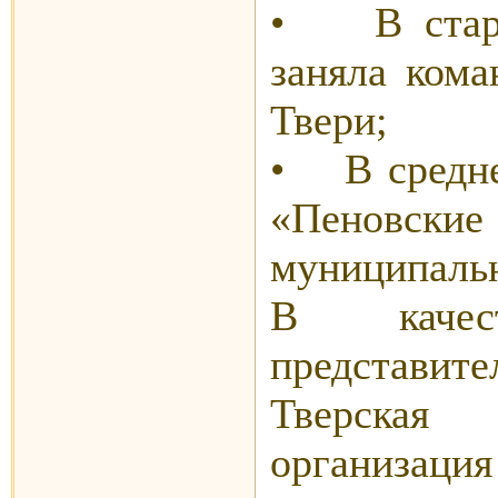
• В старш
заняла ком
Твери;
• В средне
«Пеновск
муниципальн
В качес
представит
Тверская 
организац