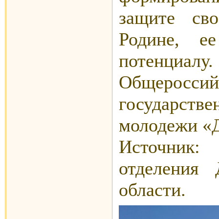
защите св
Родине, е
потенциа
Общерос
государст
молодежи «
Источник: 
отделения
области.