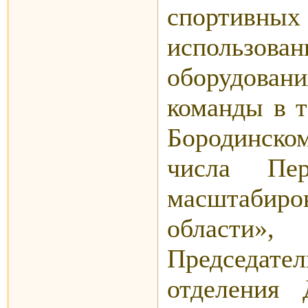
спортив
использ
оборудова
команды в т
Бородинско
числа Пер
масштабиров
области»
Председат
отделения