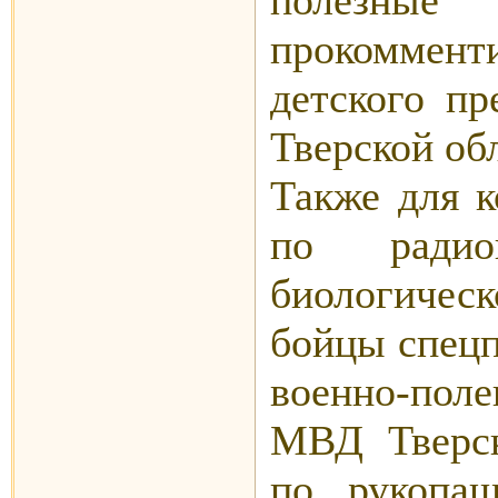
прокомме
детского п
Тверской об
Также для к
по радио
биологичес
бойцы спецп
военно-пол
МВД Тверск
по рукопа