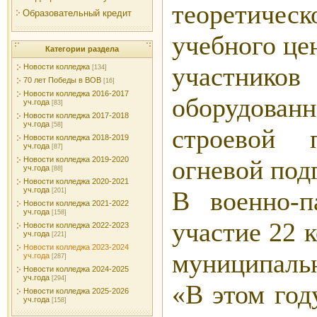
теоретическ
Образовательный кредит
учебного це
Категории раздела
участник
Новости колледжа
[134]
70 лет Победы в ВОВ
[16]
Новости колледжа 2016-2017
оборудова
уч.года
[83]
Новости колледжа 2017-2018
уч.года
[58]
строевой 
Новости колледжа 2018-2019
уч.года
[87]
огневой под
Новости колледжа 2019-2020
уч.года
[88]
Новости колледжа 2020-2021
уч.года
В военно-п
[201]
Новости колледжа 2021-2022
уч.года
[158]
участие 22 
Новости колледжа 2022-2023
уч.года
[221]
Новости колледжа 2023-2024
муниципальн
уч.года
[287]
Новости колледжа 2024-2025
уч.года
[294]
«В этом год
Новости колледжа 2025-2026
уч.года
[158]