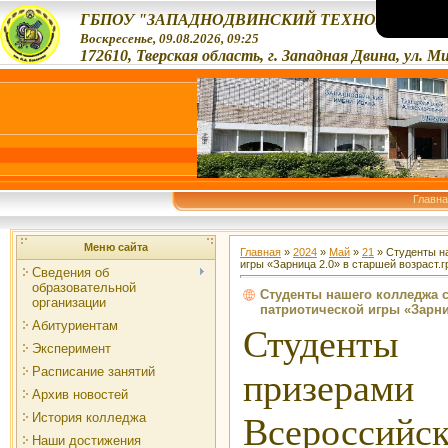
ГБПОУ "ЗАПАДНОДВИНСКИЙ ТЕХНОЛОГИЧЕС
Воскресенье, 09.08.2026, 09:25
172610, Тверская область, г. Западная Двина, ул. М
Главн
Меню сайта
Главная
»
2024
»
Май
»
21
» Студенты на
игры «Зарница 2.0» в старшей возраст.г
Сведения об
образовательной
Студенты нашего колледжа с
организации
патриотической игры «Зарни
Абитуриентам
Студенты
Эксперимент
Расписание занятий
призерам
Архив новостей
История колледжа
Всероссийс
Наши достижения