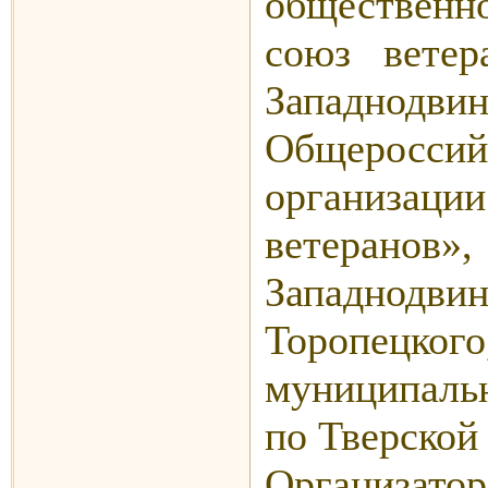
общественн
союз вете
Западнодви
Общерос
организации
ветеранов
Западнод
Торопецк
муниципаль
по Тверской
Организат