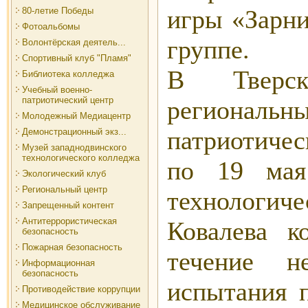
игры «Зарни
80-летие Победы
Фотоальбомы
группе.
Волонтёрская деятель...
Спортивный клуб "Пламя"
В Тверск
Библиотека колледжа
Учебный военно-
патриотический центр
региональны
Молодежный Медиацентр
патриотичес
Демонстрационный экз...
Музей западнодвинского
технологического колледжа
по 19 мая
Экологический клуб
Региональный центр
технологич
Запрещенный контент
Антитеррористическая
Ковалева к
безопасность
Пожарная безопасность
течение н
Информационная
безопасность
испытания п
Противодействие коррупции
Медицинское обслуживание