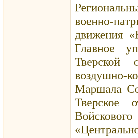
Региональ
военно-пат
движения «
Главное у
Тверской 
воздушно-
Маршала Со
Тверское о
Войсково
«Центрально