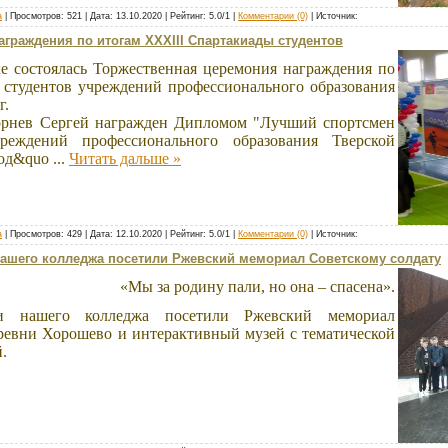
а
| Просмотров: 521 | Дата:
13.10.2020
| Рейтинг: 5.0/1 |
Комментарии (0)
| Источник:
граждения по итогам XXXIII Спартакиады студентов
ке состоялась Торжественная церемония награждения по
 студентов учреждений профессионального образования
г.
орнев Сергей награжден Дипломом "Лучший спортсмен
реждений профессионального образования Тверской
год&quo
...
Читать дальше »
а
| Просмотров: 429 | Дата:
12.10.2020
| Рейтинг: 5.0/1 |
Комментарии (0)
| Источник:
нашего колледжа посетили Ржевский мемориал Советскому солдату
«Мы за родину пали, но она – спасена».
ли нашего колледжа посетили Ржевский мемориал
еревни Хорошево и интерактивный музей с тематической
й.