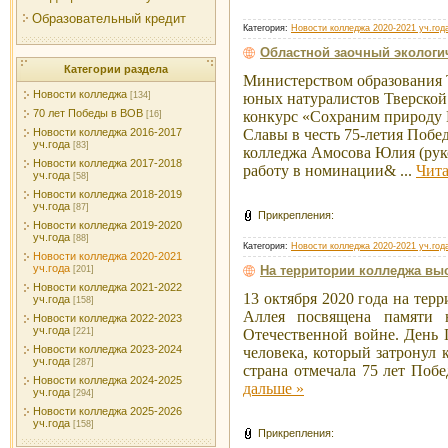
Образовательный кредит
Категория:
Новости колледжа 2020-2021 уч.год
Областной заочный экологи
Категории раздела
Министерством образования 
Новости колледжа
[134]
юных натуралистов Тверской
70 лет Победы в ВОВ
конкурс «Сохраним природу 
[16]
Новости колледжа 2016-2017
Славы в честь 75-летия Побе
уч.года
[83]
колледжа Амосова Юлия (рук
Новости колледжа 2017-2018
работу в номинации&
...
Чита
уч.года
[58]
Новости колледжа 2018-2019
уч.года
[87]
Прикрепления:
Новости колледжа 2019-2020
уч.года
[88]
Категория:
Новости колледжа 2020-2021 уч.год
Новости колледжа 2020-2021
уч.года
На территории колледжа вы
[201]
Новости колледжа 2021-2022
13 октября 2020 года на тер
уч.года
[158]
Аллея посвящена памяти 
Новости колледжа 2022-2023
уч.года
[221]
Отечественной войне. День 
Новости колледжа 2023-2024
человека, который затронул
уч.года
[287]
страна отмечала 75 лет Поб
Новости колледжа 2024-2025
дальше »
уч.года
[294]
Новости колледжа 2025-2026
уч.года
[158]
Прикрепления: