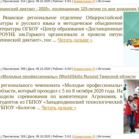
а
| Просмотров: 514 | Дата:
09.10.2020
| Рейтинг: 5.0/1 |
Комментарии (0)
| Источник:
нинский диктант - 2020», посвященная 125-летию со дня рождения 
Рязанское региональное отделение Общероссийской
ратуры и русского языка и методическое объединение
 литературы ОГБОУ «Центр образования «Дистанционные
 РОУНБ им.Горького организовали и провели пятую
нинский диктант», пос
...
Читать дальше »
а
| Просмотров: 269 | Дата:
09.10.2020
| Рейтинг: 0.0/0 |
Комментарии (0)
| Источник:
«Молодые профессионалы» (WorldSkills Russia) Тверской области
 регионального чемпионата «Молодые профессионалы»
 области, который проходил с 5 по 8 октября 2020 года. На
ходили соревнования по компетенции Агрономия, в
студентов из ГБПОУ «Западнодвинский технологический
 ГБПОУ «Бологов
...
Читать дальше »
а
| Просмотров: 526 | Дата:
08.10.2020
| Рейтинг: 5.0/1 |
Комментарии (0)
| Источник: