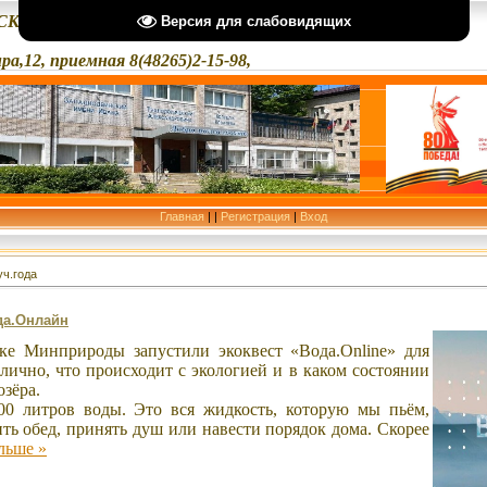
"
КИЙ КОЛЛЕДЖ ИМ.И.А.КОВАЛЕВА
Версия для слабовидящих
ира,12, приемная 8(48265)2-15-98,
Главная
|
|
Регистрация
|
Вход
уч.года
да.Онлайн
ке Минприроды запустили экоквест «Вода.Online» для
злично, что происходит с экологией и в каком состоянии
озёра.
0 литров воды. Это вся жидкость, которую мы пьём,
ть обед, принять душ или навести порядок дома. Скорее
льше »