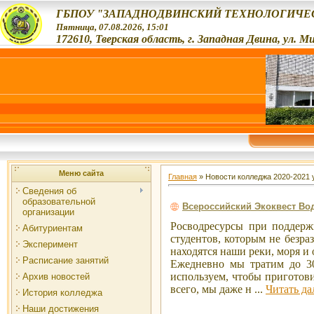
ГБПОУ "ЗАПАДНОДВИНСКИЙ ТЕХНОЛОГИЧЕС
Пятница, 07.08.2026, 15:01
172610, Тверская область, г. Западная Двина, ул. М
Меню сайта
Главная
»
Новости колледжа 2020-2021 
Сведения об
образовательной
Всероссийский Экоквест Во
организации
Росводресурсы при поддерж
Абитуриентам
студентов, которым не безра
Эксперимент
находятся наши реки, моря и 
Расписание занятий
Ежедневно мы тратим до 30
используем, чтобы приготови
Архив новостей
всего, мы даже н
...
Читать да
История колледжа
Наши достижения