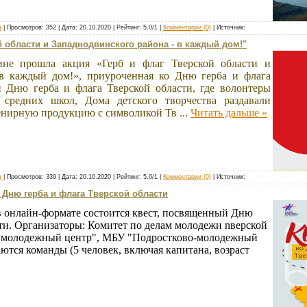
а
| Просмотров: 352 | Дата:
20.10.2020
| Рейтинг: 5.0/1 |
Комментарии (0)
| Источник:
й области и Западнодвинского района - в каждый дом!"
ине прошла акция «Герб и флаг Тверской области и
 в каждый дом!», приуроченная ко Дню герба и флага
 Дню герба и флага Тверской области, где волонтеры
 средних школ, Дома детского творчества раздавали
венирную продукцию с символикой Тв
...
Читать дальше »
а
| Просмотров: 339 | Дата:
20.10.2020
| Рейтинг: 5.0/1 |
Комментарии (0)
| Источник:
Дню герба и флага Тверской области
0 в онлайн-формате состоится квест, посвященный Дню
сти. Организаторы: Комитет по делам молодежи nверской
й молодежный центр", МБУ "Подростково-молодежный
ются команды (5 человек, включая капитана, возраст