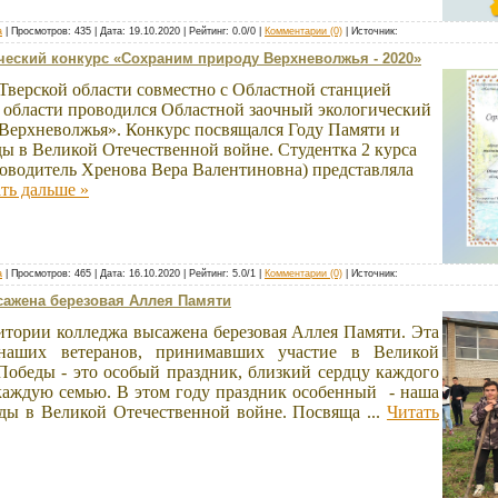
а
| Просмотров: 435 | Дата:
19.10.2020
| Рейтинг: 0.0/0 |
Комментарии (0)
| Источник:
ческий конкурс «Сохраним природу Верхневолжья - 2020»
Тверской области совместно с Областной станцией
 области проводился Областной заочный экологический
Верхневолжья». Конкурс посвящался Году Памяти и
ды в Великой Отечественной войне. Студентка 2 курса
оводитель Хренова Вера Валентиновна) представляла
ть дальше »
а
| Просмотров: 465 | Дата:
16.10.2020
| Рейтинг: 5.0/1 |
Комментарии (0)
| Источник:
сажена березовая Аллея Памяти
ритории колледжа высажена березовая Аллея Памяти. Эта
наших ветеранов, принимавших участие в Великой
Победы - это особый праздник, близкий сердцу каждого
 каждую семью. В этом году праздник особенный - наша
еды в Великой Отечественной войне. Посвяща
...
Читать