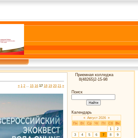
Приемная колледжа
8(48265)2-15-98
«
1
2
...
15
16
17
18
19
20
21
»
Поиск
Календарь
«
Август 2026
»
Пн
Вт
Ср
Чт
Пт
Сб
Вс
1
2
3
4
5
6
7
8
9