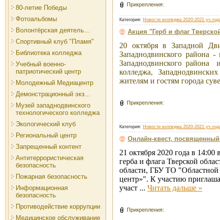
Прикрепления:
80-летие Победы
Фотоальбомы
Категория:
Новости колледжа 2020-2021 уч.год
Волонтёрская деятель...
Акция "Герб и флаг Тверско
Спортивный клуб "Пламя"
20 октября в Западной Дв
Библиотека колледжа
Западнодвинского района -
Западнодвинского района и
Учебный военно-
патриотический центр
колледжа, Западнодвинских
жителям и гостям города су
Молодежный Медиацентр
Демонстрационный экз...
Прикрепления:
Музей западнодвинского
технологического колледжа
Экологический клуб
Категория:
Новости колледжа 2020-2021 уч.год
Региональный центр
Онлайн-квест, посвященный 
Запрещенный контент
21 октября 2020 года в 14:0
Антитеррористическая
герба и флага Тверской обла
безопасность
области, ГБУ ТО "Областно
Пожарная безопасность
центр»". К участию приглаша
участ
...
Читать дальше »
Информационная
безопасность
Противодействие коррупции
Прикрепления:
Медицинское обслуживание