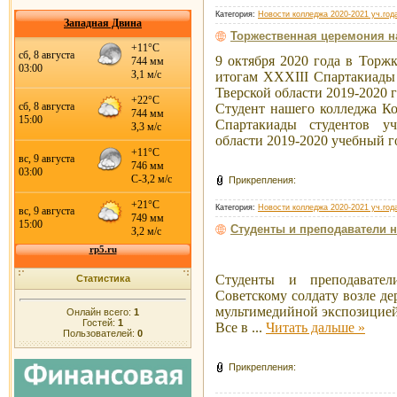
Категория:
Новости колледжа 2020-2021 уч.год
Западная Двина
Торжественная церемония на
9 октября 2020 года в Торж
итогам XXXIII Спартакиады
Тверской области 2019-2020 г
Студент нашего колледжа К
Спартакиады студентов уч
области 2019-2020 учебный 
Прикрепления:
Категория:
Новости колледжа 2020-2021 уч.год
Студенты и преподаватели 
Студенты и преподавате
Статистика
Советскому солдату возле д
мультимедийной экспозицие
Онлайн всего:
1
Гостей:
1
Все в
...
Читать дальше »
Пользователей:
0
Прикрепления: