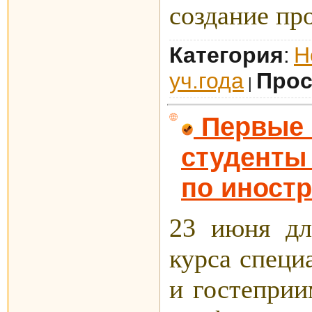
создание про
Категория
Н
:
уч.года
Прос
|
Первые 
студенты 
по иност
23 июня дл
курса специ
и гостеприи