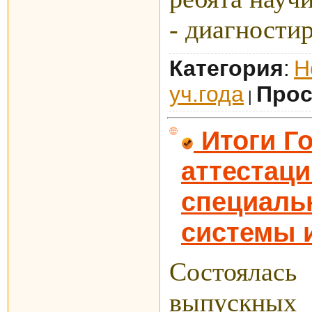
- диагностир
Категория
Н
:
уч.года
Прос
|
Итоги Г
аттестац
специаль
системы 
Состоял
выпускных