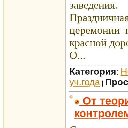
заведения.
Праздничн
церемонии 
красной дор
О...
Категория
Н
:
уч.года
Прос
|
От теори
контроле