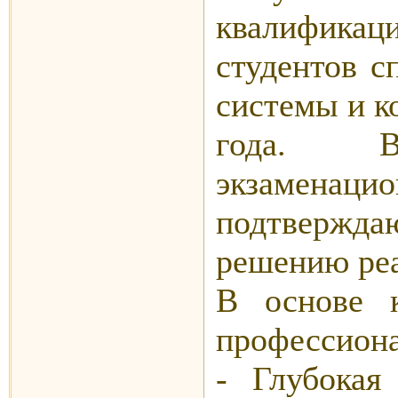
квалифика
студентов 
системы и к
года. Вы
экзаменац
подтверж
решению реа
В основе 
профессиона
- Глубокая