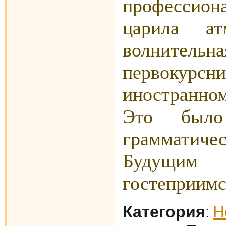
профессион
царила ат
волнител
первокурс
иностранном
Это было
грамматич
Будущи
гостеприимст
Категория
Н
: