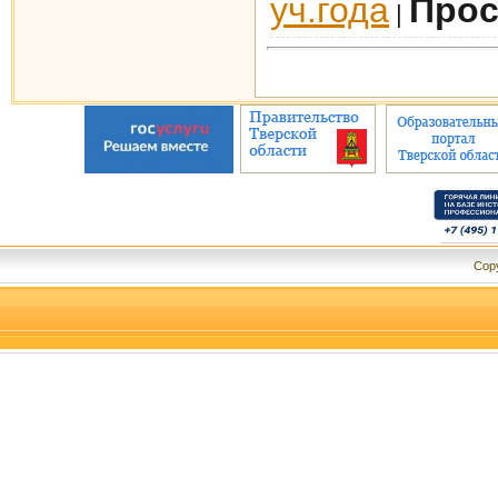
уч.года
Прос
|
Cop