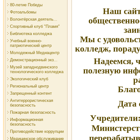
80-летие Победы
Наш сайт
Фотоальбомы
общественнос
Волонтёрская деятель...
Спортивный клуб "Пламя"
заи
Библиотека колледжа
Мы с удовольс
Учебный военно-
патриотический центр
колледж, порад
Молодежный Медиацентр
Надеемся, 
Демонстрационный экз...
Музей западнодвинского
полезную инф
технологического колледжа
р
Экологический клуб
Региональный центр
Благо
Запрещенный контент
Антитеррористическая
Дата 
безопасность
Пожарная безопасность
Учредители:
Информационная
безопасность
Министерств
Противодействие коррупции
перерабаты
Медицинское обслуживание